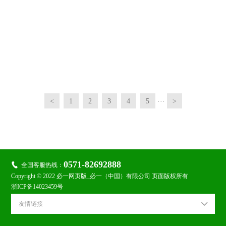
JLD-63
<
1
2
3
4
5
···
>

关注金鹭：
0571-82692888

全国客服热线：
Copyright © 2022 必一网页版_必一（中国）有限公司 页面版权所有
浙ICP备14023459号
友情链接
