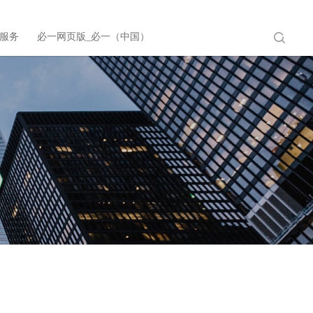
服务
必一网页版_必一（中国）
