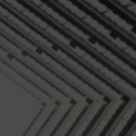
2
0
2006