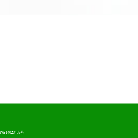
新闻中心
集团新闻
媒体新闻
主题营销
行业动态
P备14023459号