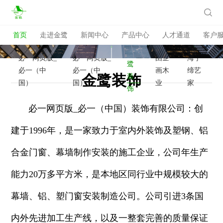

首页
走进金鹭
新闻中心
产品中心
人才通道
客户
金
必一网页版_
必一网页版_
由企
海宁
鹭
必一（中
必一（中
画木
缔艺
金鹭装饰
装
国）
国）
业
家
饰
必一网页版_必一（中国）装饰有限公司：创
建于1996年，是一家致力于室内外装饰及塑钢、铝
合金门窗、幕墙制作安装的施工企业，公司年生产
能力20万多平方米，是本地区同行业中规模较大的
幕墙、铝、塑门窗安装制造公司。公司引进3条国
内外先进加工生产线，以及一整套完善的质量保证