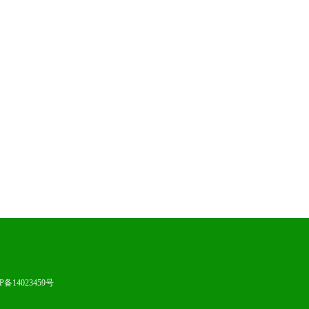
新闻中心
集团新闻
媒体新闻
主题营销
行业动态
P备14023459号