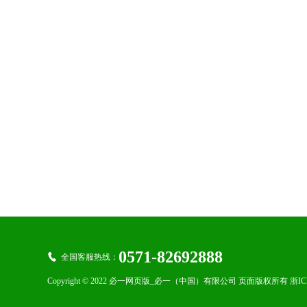
走进金鹭
公司简介
发展历程
荣誉时刻
企业文化
集团产业
0571-82692888

全国客服热线：
Copyright © 2022 必一网页版_必一（中国）有限公司 页面版权所有
浙IC