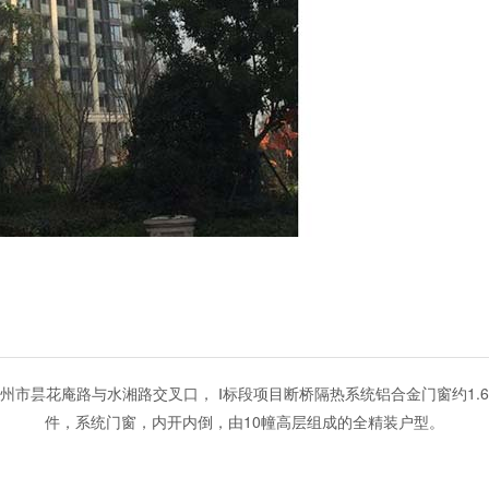
州市昙花庵路与水湘路交叉口， Ⅰ标段项目断桥隔热系统铝合金门窗约1.
件，系统门窗，内开内倒，由10幢高层组成的全精装户型。