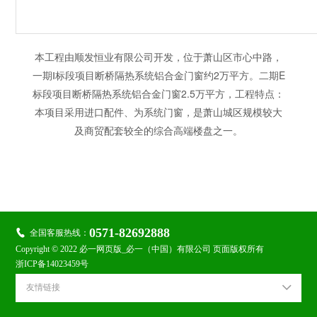
本工程由顺发恒业有限公司开发，位于萧山区市心中路，
一期Ⅰ标段项目断桥隔热系统铝合金门窗约2万平方。二期E
标段项目断桥隔热系统铝合金门窗2.5万平方，工程特点：
本项目采用进口配件、为系统门窗，是萧山城区规模较大
及商贸配套较全的综合高端楼盘之一。

关注金鹭：
0571-82692888

全国客服热线：
Copyright © 2022 必一网页版_必一（中国）有限公司 页面版权所有
浙ICP备14023459号
友情链接
