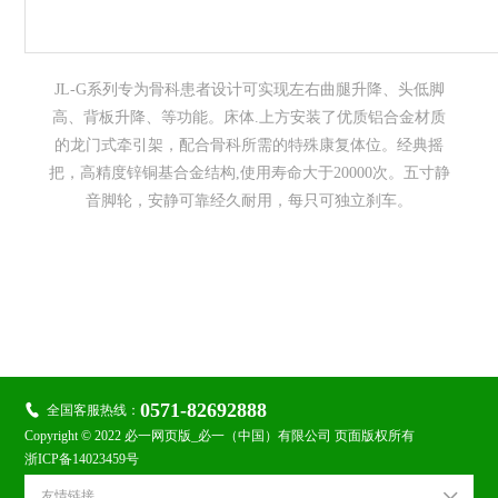
JL-G系列专为骨科患者设计可实现左右曲腿升降、头低脚
高、背板升降、等功能。床体.上方安装了优质铝合金材质
的龙门式牵引架，配合骨科所需的特殊康复体位。经典摇
把，高精度锌铜基合金结构,使用寿命大于20000次。五寸静
音脚轮，安静可靠经久耐用，每只可独立刹车。

关注金鹭：
0571-82692888

全国客服热线：
Copyright © 2022 必一网页版_必一（中国）有限公司 页面版权所有
浙ICP备14023459号
友情链接
