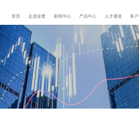
首页
走进金鹭
新闻中心
产品中心
人才通道
客户